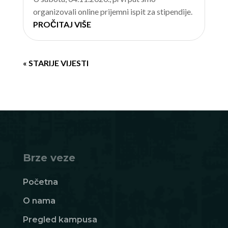
organizovali online prijemni ispit za stipendije.
PROČITAJ VIŠE
« STARIJE VIJESTI
Brze veze
Početna
O nama
Pregled kampusa