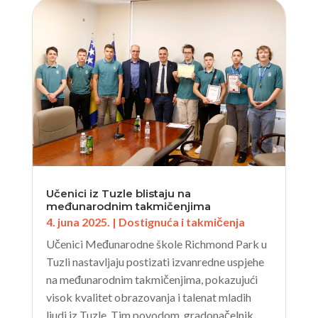
Učenici iz Tuzle blistaju na
međunarodnim takmičenjima
4. juna 2025.
|
Dostignuća i takmičenja
Učenici Međunarodne škole Richmond Park u
Tuzli nastavljaju postizati izvanredne uspjehe
na međunarodnim takmičenjima, pokazujući
visok kvalitet obrazovanja i talenat mladih
ljudi iz Tuzle. Tim povodom, gradonačelnik