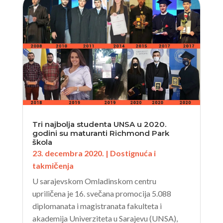
Tri najbolja studenta UNSA u 2020.
godini su maturanti Richmond Park
škola
23. decembra 2020.
|
Dostignuća i
takmičenja
U sarajevskom Omladinskom centru
upriličena je 16. svečana promocija 5.088
diplomanata i magistranata fakulteta i
akademija Univerziteta u Sarajevu (UNSA),