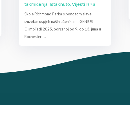
takmičenja
,
Istaknuto
,
Vijesti RPS
Škole Richmond Parka s ponosom slave
izuzetan uspjeh naših učenika na GENIUS
Olimpijadi 2025, održanoj od 9. do 13. juna u
Rochesteru...