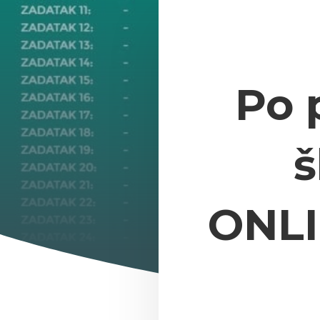
Po 
š
ONLI