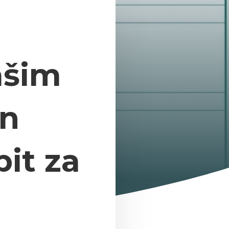
ašim
en
it za