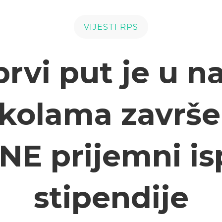
VIJESTI RPS
prvi put je u n
kolama završ
NE prijemni isp
stipendije