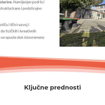
kolarine
. Namijenjen podršci
trukturirano i podsticajno
iču i lični razvoj i
o fizičkih i kreativnih
a se opuste dok istovremeno
Ključne prednosti