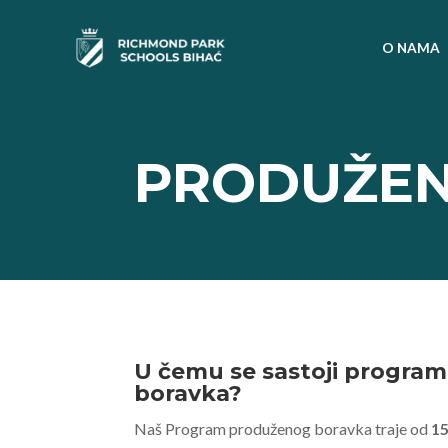
O NAMA
PRODUŽEN
U čemu se sastoji progra
boravka?
Naš Program produženog boravka traje od
15