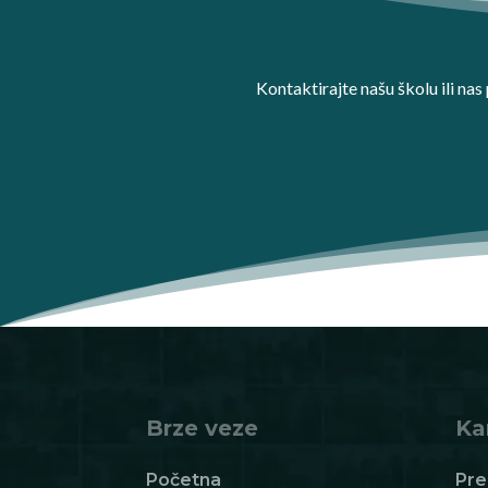
Kontaktirajte našu školu ili na
Brze veze
Ka
Početna
Pre