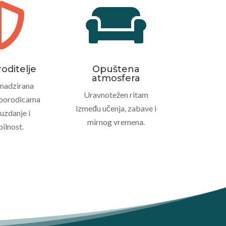


roditelje
Opuštena
atmosfera
 nadzirana
Uravnotežen ritam
 porodicama
između učenja, zabave i
zdanje i
mirnog vremena.
bilnost.