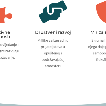


tivne
Društveni razvoj
Mir za 
nosti
Prilike za izgradnju
Sigurna i
povijedanje i
prijateljstava u
njega daje
gre razvijaju
opuštenoj i
samopou
ražavanje.
podržavajućoj
fleksi
atmosferi.