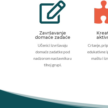

Završavanje
Krea
domaće zadaće
aktiv
Učenici izvršavaju
Crtanje, pri
domaće zadatke pod
edukativne i
nadzorom nastavnika u
maštu i iz
tihoj grupi.