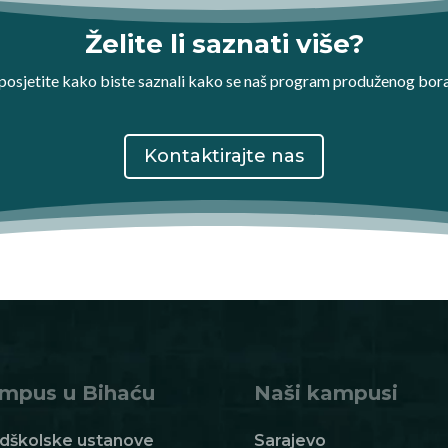
Želite li saznati više?
s posjetite kako biste saznali kako se naš program produženog bor
Kontaktirajte nas
mpus u Bihaću
Naši kampusi
dškolske ustanove
Sarajevo