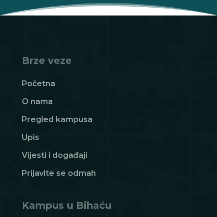
Brze veze
Početna
O nama
Pregled kampusa
Upis
Vijesti i događaji
Prijavite se odmah
Kampus u Bihaću