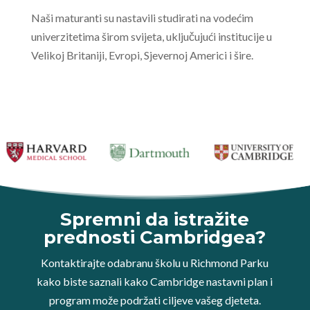
Naši maturanti su nastavili studirati na vodećim
univerzitetima širom svijeta, uključujući institucije u
Velikoj Britaniji, Evropi, Sjevernoj Americi i šire.
Spremni da istražite
prednosti Cambridgea?
Kontaktirajte odabranu školu u Richmond Parku
kako biste saznali kako Cambridge nastavni plan i
program može podržati ciljeve vašeg djeteta.