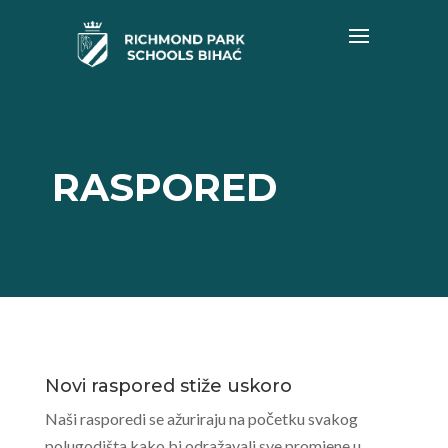
RASPORED
Novi raspored stiže uskoro
Naši rasporedi se ažuriraju na početku svakog
polugodišta kako bi odražavali sve promjene u