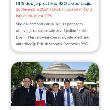
RPS dobija prestižnu BSO akreditaciju
26. decembra 2024.
|
Dostignuća i takmičenja
,
Istaknuto
,
Vijesti RPS
Škole Richmond Parka (RPS) s ponosom
objavljuju da su postale prve i jedine škole u
Bosni i Hercegovini koje su dobile prestižnu
akreditaciju British Schools Overseas (BSO).