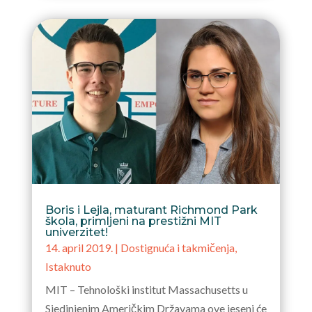
Boris i Lejla, maturant Richmond Park
škola, primljeni na prestižni MIT
univerzitet!
14. april 2019.
|
Dostignuća i takmičenja
,
Istaknuto
MIT – Tehnološki institut Massachusetts u
Sjedinjenim Američkim Državama ove jeseni će