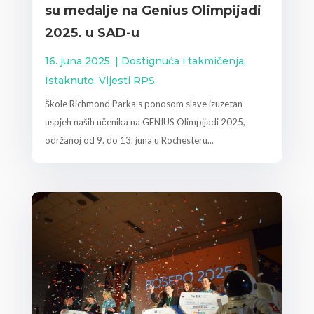
su medalje na Genius Olimpijadi
2025. u SAD-u
16. juna 2025.
|
Dostignuća i takmičenja
,
Istaknuto
,
Vijesti RPS
Škole Richmond Parka s ponosom slave izuzetan
uspjeh naših učenika na GENIUS Olimpijadi 2025,
održanoj od 9. do 13. juna u Rochesteru...