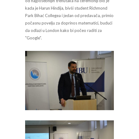
od najposebnijih trenutaka na ceremoniji bio je
kada je Harun Hindija, bivši student Richmond
Park Bihać Collegea i jedan od predavača, primio
počasnu povelju za doprinos matematici, budući
da odlazi u London kako bi počeo raditi za
"Google".