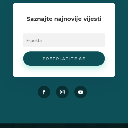
Saznajte najnovije vijesti
PRETPLATITE SE