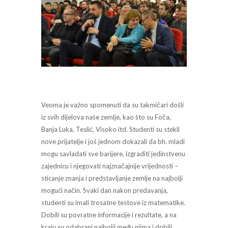
Veoma je važno spomenuti da su takmičari došli
iz svih dijelova naše zemlje, kao što su Foča,
Banja Luka, Teslić, Visoko itd. Studenti su stekli
nove prijatelje i još jednom dokazali da bh. mladi
mogu savladati sve barijere, izgraditi jedinstvenu
zajednicu i njegovati najznačajnije vrijednosti –
sticanje znanja i predstavljanje zemlje na najbolji
mogući način. Svaki dan nakon predavanja,
studenti su imali trosatne testove iz matematike.
Dobili su povratne informacije i rezultate, a na
kraju su odabrani najbolji među njima i dobili