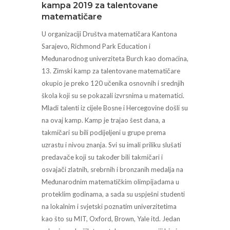
kampa 2019 za talentovane
matematičare
U organizaciji Društva matematičara Kantona
Sarajevo, Richmond Park Education i
Međunarodnog univerziteta Burch kao domaćina,
13. Zimski kamp za talentovane matematičare
okupio je preko 120 učenika osnovnih i srednjih
škola koji su se pokazali izvrsnima u matematici.
Mladi talenti iz cijele Bosne i Hercegovine došli su
na ovaj kamp. Kamp je trajao šest dana, a
takmičari su bili podijeljeni u grupe prema
uzrastu i nivou znanja. Svi su imali priliku slušati
predavače koji su također bili takmičari i
osvajači zlatnih, srebrnih i bronzanih medalja na
Međunarodnim matematičkim olimpijadama u
proteklim godinama, a sada su uspješni studenti
na lokalnim i svjetski poznatim univerzitetima
kao što su MIT, Oxford, Brown, Yale itd. Jedan