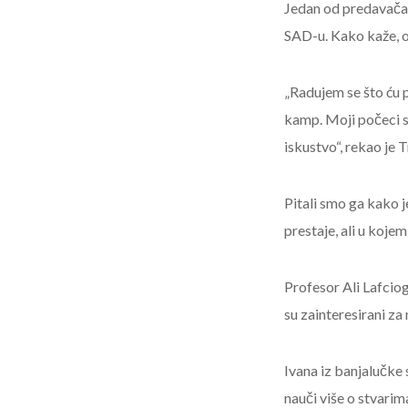
Jedan od predavača j
SAD-u. Kako kaže, o
„Radujem se što ću 
kamp. Moji počeci s
iskustvo“, rekao je 
Pitali smo ga kako j
prestaje, ali u kojem
Profesor Ali Lafcio
su zainteresirani za
Ivana iz banjalučke
nauči više o stvarima