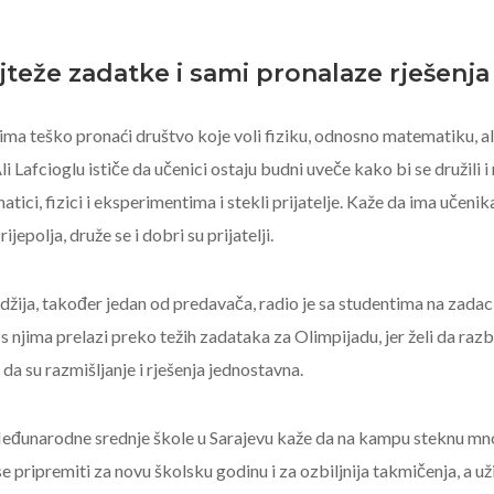
jteže zadatke i sami pronalaze rješenja
ma teško pronaći društvo koje voli fiziku, odnosno matematiku, ali 
li Lafcioglu ističe da učenici ostaju budni uveče kako bi se družili i 
tici, fizici i eksperimentima i stekli prijatelje. Kaže da ima učenik
ijepolja, druže se i dobri su prijatelji.
žija, također jedan od predavača, radio je sa studentima na zadaci
s njima prelazi preko težih zadataka za Olimpijadu, jer želi da razbi
 da su razmišljanje i rješenja jednostavna.
Međunarodne srednje škole u Sarajevu kaže da na kampu steknu mn
pripremiti za novu školsku godinu i za ozbiljnija takmičenja, a uži