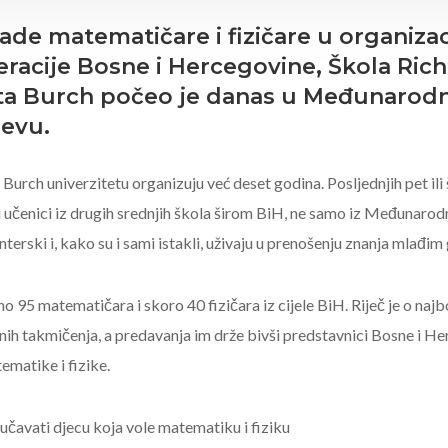
de matematičare i fizičare u organizac
deracije Bosne i Hercegovine, Škola Ri
eta Burch počeo je danas u Međunarodn
jevu.
 Burch univerzitetu organizuju već deset godina. Posljednjih pet ili
učenici iz drugih srednjih škola širom BiH, ne samo iz Međunarodn
terski i, kako su i sami istakli, uživaju u prenošenju znanja mlađi
no 95 matematičara i skoro 40 fizičara iz cijele BiH. Riječ je o na
vnih takmičenja, a predavanja im drže bivši predstavnici Bosne i H
ematike i fizike.
učavati djecu koja vole matematiku i fiziku