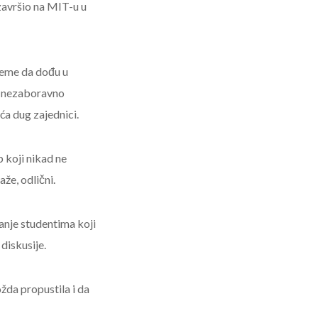
 završio na MIT-u u
jeme da dođu u
lo nezaboravno
ća dug zajednici.
 koji nikad ne
aže, odlični.
anje studentima koji
diskusije.
žda propustila i da