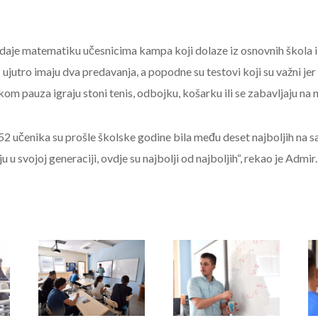
daje matematiku učesnicima kampa koji dolaze iz osnovnih škola i
ujutro imaju dva predavanja, a popodne su testovi koji su važni jer
kom pauza igraju stoni tenis, odbojku, košarku ili se zabavljaju na n
 52 učenika su prošle školske godine bila među deset najboljih na s
u svojoj generaciji, ovdje su najbolji od najboljih“, rekao je Admir.