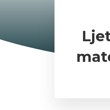
Lje
mate