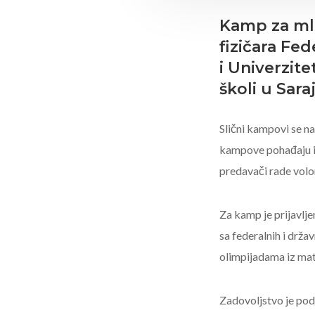
Kamp za mla
fizičara Fe
i Univerzit
školi u Sara
Slični kampovi se na
kampove pohađaju i 
predavači rade volon
Za kamp je prijavlje
sa federalnih i drža
olimpijadama iz mat
Zadovoljstvo je pod