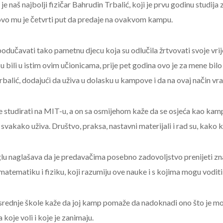
e naš najbolji fizičar Bahrudin Trbalić, koji je prvu godinu studija
vo mu je četvrti put da predaje na ovakvom kampu.
podučavati tako pametnu djecu koja su odlučila žrtvovati svoje vri
u bili u istim ovim učionicama, prije pet godina ovo je za mene bi
Trbalić, dodajući da uživa u dolasku u kampove i da na ovaj način vra
e studirati na MIT-u, a on sa osmijehom kaže da se osjeća kao kamp
 svakako uživa. Društvo, praksa, nastavni materijali i rad su, kako k
glu naglašava da je predavačima posebno zadovoljstvo prenijeti zn
 matematiku i fiziku, koji razumiju ove nauke i s kojima mogu voditi 
 srednje škole kaže da joj kamp pomaže da nadoknadi ono što je mo
 koje voli i koje je zanimaju.