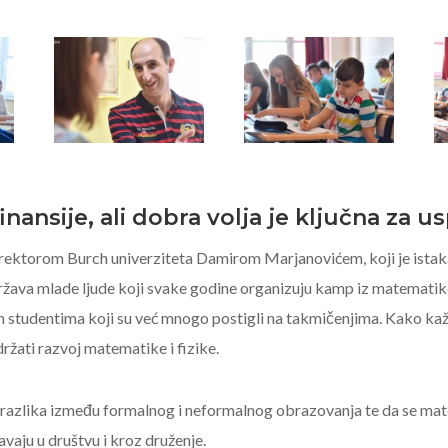
nansije, ali dobra volja je ključna za u
 rektorom Burch univerziteta Damirom Marjanovićem, koji je istak
ržava mlade ljude koji svake godine organizuju kamp iz matematike
m studentima koji su već mnogo postigli na takmičenjima. Kako kaže
ržati razvoj matematike i fizike.
 razlika između formalnog i neformalnog obrazovanja te da se mate
vaju u društvu i kroz druženje.