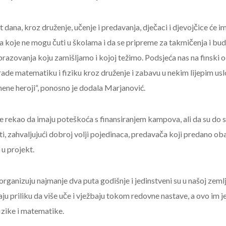
dana, kroz druženje, učenje i predavanja, dječaci i djevojčice će im
 koje ne mogu čuti u školama i da se pripreme za takmičenja i budu
brazovanja koju zamišljamo i kojoj težimo. Podsjeća nas na finski 
 rade matematiku i fiziku kroz druženje i zabavu u nekim lijepim u
 mene heroji“, ponosno je dodala Marjanović.
je rekao da imaju poteškoća s finansiranjem kampova, ali da su do 
ati, zahvaljujući dobroj volji pojedinaca, predavača koji predano oba
 u projekt.
ganizuju najmanje dva puta godišnje i jedinstveni su u našoj zemlj
ju priliku da više uče i vježbaju tokom redovne nastave, a ovo im je
fizike i matematike.