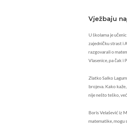
Vježbaju na
U školama je učenici
zajedničku strast i A
razgovarali o matema
Vlasenice, pa čak i Pr
Zlatko Salko Lagumd
brojeva. Kako kaže, 
nije nešto teško, već
Boris Velašević iz 
matematike, mogu se 