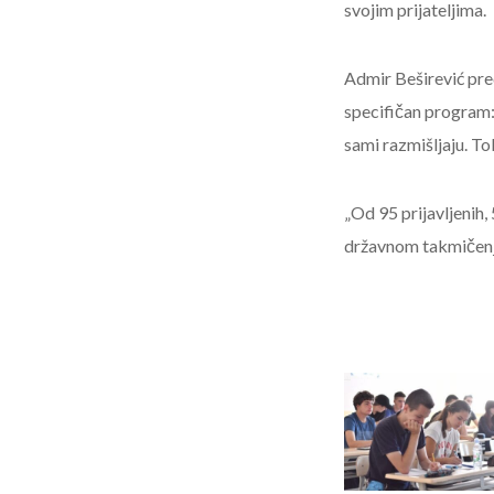
svojim prijateljima.
Admir Beširević pre
specifičan program: 
sami razmišljaju. To
„Od 95 prijavljenih,
državnom takmičenju 