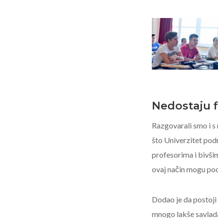
Nedostaju fi
Razgovarali smo i s
što Univerzitet pod
profesorima i bivši
ovaj način mogu pod
Dodao je da postoji
mnogo lakše savlada