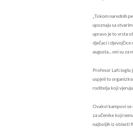
„Tokom narednih pet 
upoznaju sa stvarima
upravo je to vrsta o
dječaci i djevojčice
augusta... oni su za
Profesor Lafcioglu 
uspjeli to organizir
roditelja koji vjeruju
Ovakvi kampovi se or
za učenike koji nema
najboljih iz oblasti 