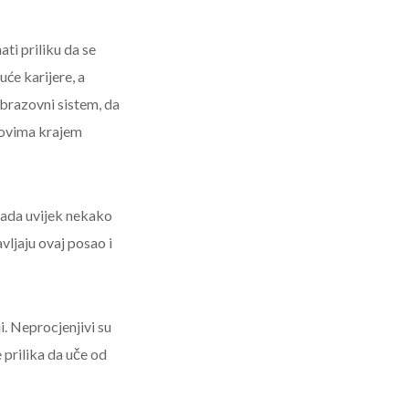
ati priliku da se
će karijere, a
obrazovni sistem, da
slovima krajem
sada uvijek nekako
vljaju ovaj posao i
i. Neprocjenjivi su
 prilika da uče od