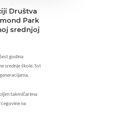
iji Društva
chmond Park
oj srednjoj
 šest godina
e srednje škole. Svi
m generacijama.
jboljim takmičarima
ercegovine na