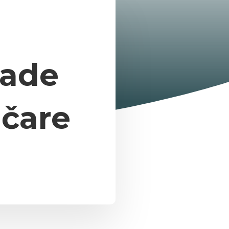
lade
ičare