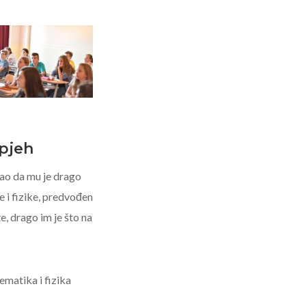
spjeh
ao da mu je drago
 i fizike, predvođen
, drago im je što na
matika i fizika