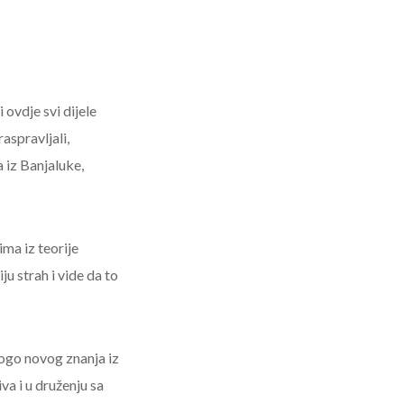
ovdje svi dijele
raspravljali,
a iz Banjaluke,
ma iz teorije
ju strah i vide da to
ogo novog znanja iz
va i u druženju sa